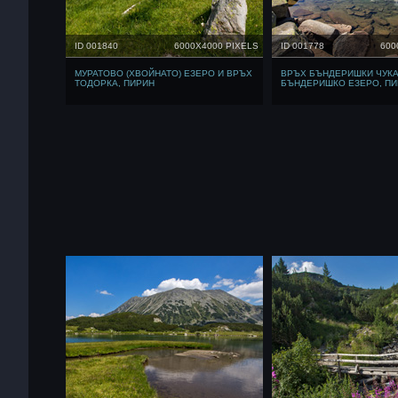
ID 001840
6000X4000 PIXELS
ID 001778
600
МУРАТОВО (ХВОЙНАТО) ЕЗЕРО И ВРЪХ
ВРЪХ БЪНДЕРИШКИ ЧУКА
ТОДОРКА, ПИРИН
БЪНДЕРИШКО ЕЗЕРО, П