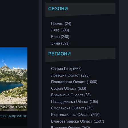
СЕЗОНИ
Пролет (24)
Лято (603)
Есен (248)
Зима (391)
РЕГИОНИ
София Град (567)
Ловешка Област (293)
Пловдивска Област (1060)
София Област (633)
Врачанска Област (53)
Пазарджишка Област (165)
6000X4000 PIXELS
Смолянска Област (275)
Кюстендилска Област (295)
ИБНО БЪНДЕРИШКО
Благоевградска Област (1587)
Бургаска Област (242)