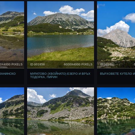
0X4000 PIXELS
ID 001856
6000X4000 PIXELS
ID 001801
ЛАНИНСКО
МУРАТОВО (ХВОЙНАТО) ЕЗЕРО И ВРЪХ
ВЪРХОВЕТЕ КУТЕЛО И
ТОДОРКА, ПИРИН