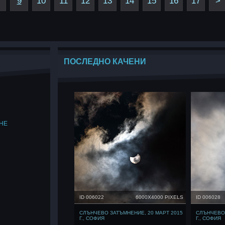
9
10
11
12
13
14
15
16
17
>
ПОСЛЕДНО КАЧЕНИ
НЕ
ID 006022
6000X4000 PIXELS
ID 006028
СЛЪНЧЕВО ЗАТЪМНЕНИЕ, 20 МАРТ 2015
СЛЪНЧЕВО 
Г., СОФИЯ
Г., СОФИЯ