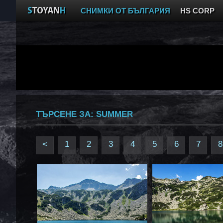
СНИМКИ ОТ БЪЛГАРИЯ
HS CORP
ТЪРСЕНЕ ЗА:
SUMMER
<
1
2
3
4
5
6
7
8