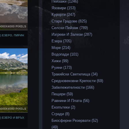
Пейзажи (1246)
Язовири (153)
Курорти (247)
Стари Градове (825)
6000X4000 PIXELS
Селски Пейзаж (789)
Изгреви И Залези (287)
) ЕЗЕРО, ПИРИН
Езера (705)
Море (214)
Водопади (101)
Хижи (99)
Руини (173)
Тракийски Светилища (34)
Средновековни Крепости (69)
Забележителности (166)
Пещери (59)
Равнини И Плата (56)
Екопътеки (2)
6000X4000 PIXELS
Сгради (8)
) ЕЗЕРО И ВРЪХ
Биосферни Резервати (52)
(49)