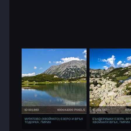
ID 001860
6000X4000 PIXELS
ID 001797
600
МУРАТОВО (ХВОЙНАТО) ЕЗЕРО И ВРЪХ
БЪНДЕРИШКИ ЕЗЕРА, ВР
ТОДОРКА, ПИРИН
ХВОЙНАТИ ВРЪХ, ПИРИН