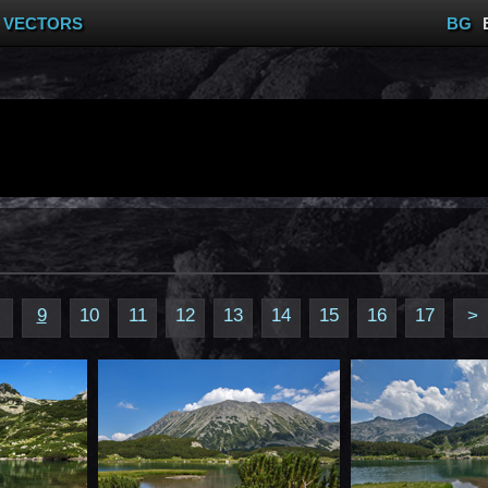
VECTORS
BG
9
10
11
12
13
14
15
16
17
>