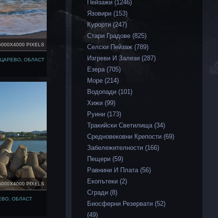
Пейзажи (1246)
Язовири (153)
Курорти (247)
Стари Градове (825)
6000X4000 PIXELS
Селски Пейзаж (789)
Изгреви И Залези (287)
 ЦАРЕВО, ОБЛАСТ
Езера (705)
Море (214)
Водопади (101)
Хижи (99)
Руини (173)
Тракийски Светилища (34)
Средновековни Крепости (69)
Забележителности (166)
Пещери (59)
Равнини И Плата (56)
Екопътеки (2)
6000X4000 PIXELS
Сгради (8)
ЕВО, ОБЛАСТ
Биосферни Резервати (52)
(49)