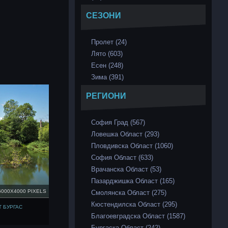
СЕЗОНИ
Пролет (24)
Лято (603)
Есен (248)
Зима (391)
РЕГИОНИ
София Град (567)
Ловешка Област (293)
Пловдивска Област (1060)
София Област (633)
Врачанска Област (53)
Пазарджишка Област (165)
6000X4000 PIXELS
Смолянска Област (275)
Кюстендилска Област (295)
Т БУРГАС
Благоевградска Област (1587)
Бургаска Област (242)