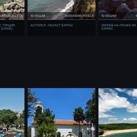
0X4000 PIXELS
ID 001149
6000X4000 PIXELS
ID 001269
С ТУРЦИЯ,
АХТОПОЛ, ОБЛАСТ БУРГАС
ИЗГРЕВ НА ПЛАЖА НА
 БУРГАС
БУРГАС