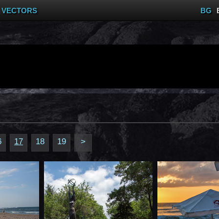
VECTORS
BG
6
17
18
19
>