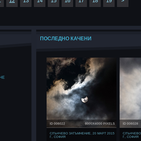
1
12
13
14
15
16
17
18
19
>
ПОСЛЕДНО КАЧЕНИ
НЕ
ID 006022
6000X4000 PIXELS
ID 006028
СЛЪНЧЕВО ЗАТЪМНЕНИЕ, 20 МАРТ 2015
СЛЪНЧЕВО 
Г., СОФИЯ
Г., СОФИЯ