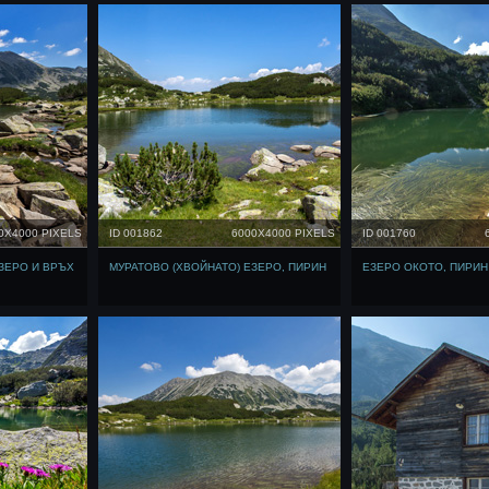
0X4000 PIXELS
ID 001862
6000X4000 PIXELS
ID 001760
ЗЕРО И ВРЪХ
МУРАТОВО (ХВОЙНАТО) ЕЗЕРО, ПИРИН
ЕЗЕРО ОКОТО, ПИРИН