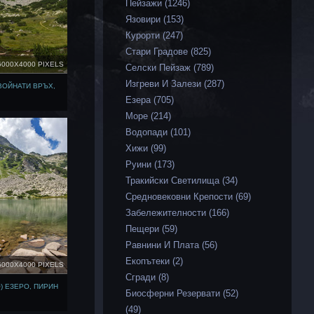
Пейзажи (1246)
Язовири (153)
Курорти (247)
Стари Градове (825)
6000X4000 PIXELS
Селски Пейзаж (789)
Изгреви И Залези (287)
ВОЙНАТИ ВРЪХ,
Езера (705)
Море (214)
Водопади (101)
Хижи (99)
Руини (173)
Тракийски Светилища (34)
Средновековни Крепости (69)
Забележителности (166)
Пещери (59)
Равнини И Плата (56)
Екопътеки (2)
6000X4000 PIXELS
Сгради (8)
) ЕЗЕРО, ПИРИН
Биосферни Резервати (52)
(49)