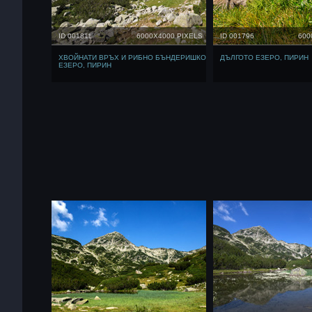
ID 001811
6000X4000 PIXELS
ID 001796
600
ХВОЙНАТИ ВРЪХ И РИБНО БЪНДЕРИШКО
ДЪЛГОТО ЕЗЕРО, ПИРИН
ЕЗЕРО, ПИРИН