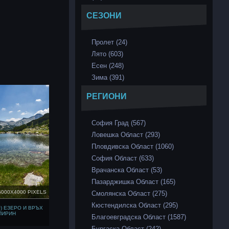
СЕЗОНИ
Пролет (24)
Лято (603)
Есен (248)
Зима (391)
РЕГИОНИ
София Град (567)
Ловешка Област (293)
Пловдивска Област (1060)
София Област (633)
Врачанска Област (53)
Пазарджишка Област (165)
6000X4000 PIXELS
Смолянска Област (275)
Кюстендилска Област (295)
) ЕЗЕРО И ВРЪХ
ПИРИН
Благоевградска Област (1587)
Бургаска Област (242)