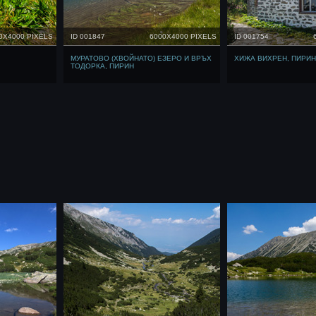
0X4000 PIXELS
ID 001847
6000X4000 PIXELS
ID 001754
МУРАТОВО (ХВОЙНАТО) ЕЗЕРО И ВРЪХ
ХИЖА ВИХРЕН, ПИРИН
ТОДОРКА, ПИРИН