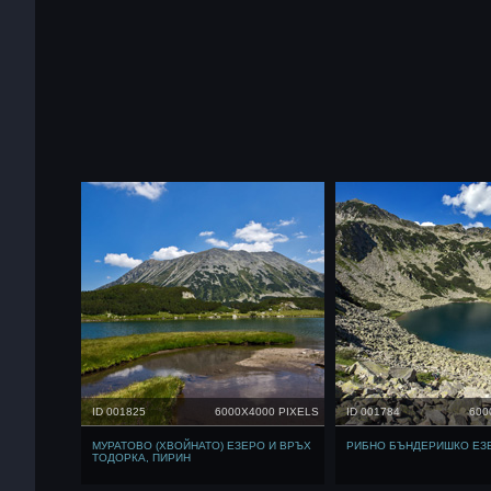
ID 001825
6000X4000 PIXELS
ID 001784
600
МУРАТОВО (ХВОЙНАТО) ЕЗЕРО И ВРЪХ
РИБНО БЪНДЕРИШКО ЕЗЕ
ТОДОРКА, ПИРИН