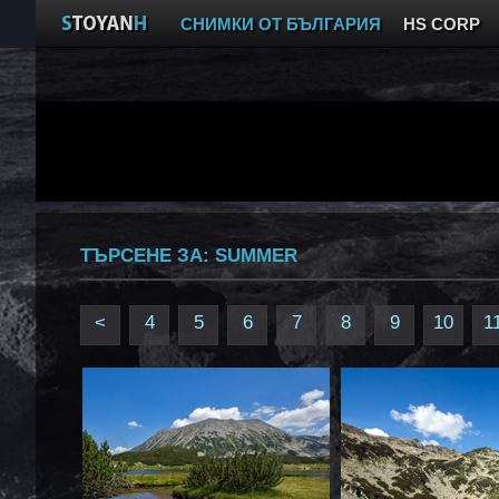
СНИМКИ ОТ БЪЛГАРИЯ
HS CORP
ТЪРСЕНЕ ЗА:
SUMMER
<
4
5
6
7
8
9
10
1