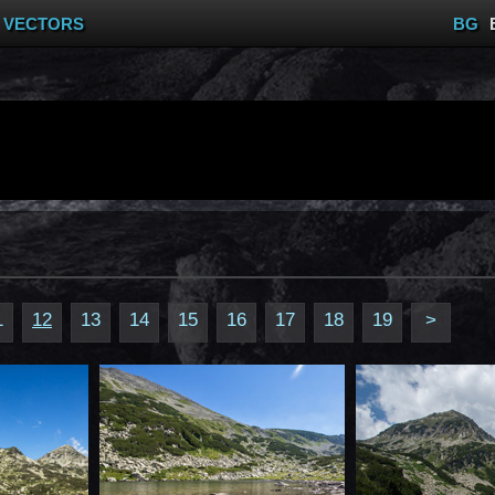
VECTORS
BG
1
12
13
14
15
16
17
18
19
>