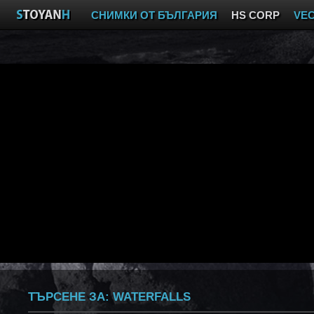
СНИМКИ ОТ БЪЛГАРИЯ
HS CORP
VE
ТЪРСЕНЕ ЗА:
WATERFALLS