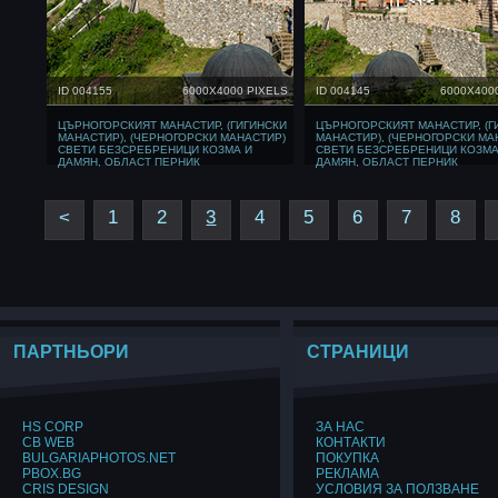
ID 004155
6000X4000 PIXELS
ID 004145
6000X400
ЦЪРНОГОРСКИЯТ МАНАСТИР, (ГИГИНСКИ
ЦЪРНОГОРСКИЯТ МАНАСТИР, (Г
МАНАСТИР), (ЧЕРНОГОРСКИ МАНАСТИР)
МАНАСТИР), (ЧЕРНОГОРСКИ МА
СВЕТИ БЕЗСРЕБРЕНИЦИ КОЗМА И
СВЕТИ БЕЗСРЕБРЕНИЦИ КОЗМА
ДАМЯН, ОБЛАСТ ПЕРНИК
ДАМЯН, ОБЛАСТ ПЕРНИК
<
1
2
3
4
5
6
7
8
ПАРТНЬОРИ
СТРАНИЦИ
HS CORP
ЗА НАС
CB WEB
КОНТАКТИ
BULGARIAPHOTOS.NET
ПОКУПКА
PBOX.BG
РЕКЛАМА
CRIS DESIGN
УСЛОВИЯ ЗА ПОЛЗВАНЕ