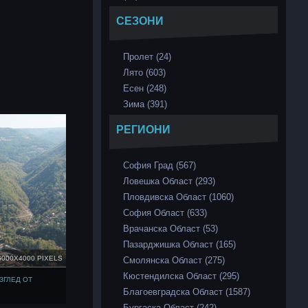
СЕЗОНИ
Пролет (24)
Лято (603)
Есен (248)
Зима (391)
РЕГИОНИ
София Град (567)
Ловешка Област (293)
Пловдивска Област (1060)
София Област (633)
Врачанска Област (53)
Пазарджишка Област (165)
6000X4000 PIXELS
Смолянска Област (275)
Кюстендилска Област (295)
ЗГЛЕД ОТ
Благоевградска Област (1587)
Бургаска Област (242)