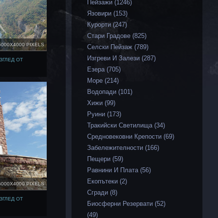
Пейзажи (1246)
Язовири (153)
Курорти (247)
Стари Градове (825)
6000X4000 PIXELS
Селски Пейзаж (789)
Изгреви И Залези (287)
ЗГЛЕД ОТ
Езера (705)
Море (214)
Водопади (101)
Хижи (99)
Руини (173)
Тракийски Светилища (34)
Средновековни Крепости (69)
Забележителности (166)
Пещери (59)
Равнини И Плата (56)
Екопътеки (2)
6000X4000 PIXELS
Сгради (8)
ЗГЛЕД ОТ
Биосферни Резервати (52)
(49)