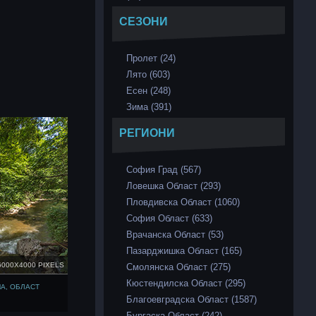
СЕЗОНИ
Пролет (24)
Лято (603)
Есен (248)
Зима (391)
РЕГИОНИ
София Град (567)
Ловешка Област (293)
Пловдивска Област (1060)
София Област (633)
Врачанска Област (53)
Пазарджишка Област (165)
6000X4000 PIXELS
Смолянска Област (275)
Кюстендилска Област (295)
А, ОБЛАСТ
Благоевградска Област (1587)
Бургаска Област (242)