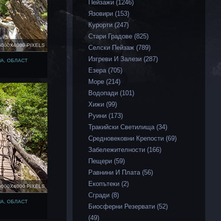
Пейзажи (1246)
Язовири (153)
Курорти (247)
Стари Градове (825)
6000X4000 PIXELS
Селски Пейзаж (789)
Изгреви И Залези (287)
А, ОБЛАСТ
Езера (705)
Море (214)
Водопади (101)
Хижи (99)
Руини (173)
Тракийски Светилища (34)
Средновековни Крепости (69)
Забележителности (166)
Пещери (59)
Равнини И Плата (56)
Екопътеки (2)
6000X4000 PIXELS
Сгради (8)
А, ОБЛАСТ
Биосферни Резервати (52)
(49)