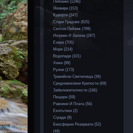
Пейзажи (1246)
Язовири (153)
Курорти (247)
Стари Градове (825)
Селски Пейзаж (789)
Изгреви И Залези (287)
Езера (705)
Море (214)
Водопади (101)
Хижи (99)
Руини (173)
Тракийски Светилища (34)
Средновековни Крепости (69)
Забележителности (166)
Пещери (59)
Равнини И Плата (56)
Екопътеки (2)
Сгради (8)
Биосферни Резервати (52)
(49)