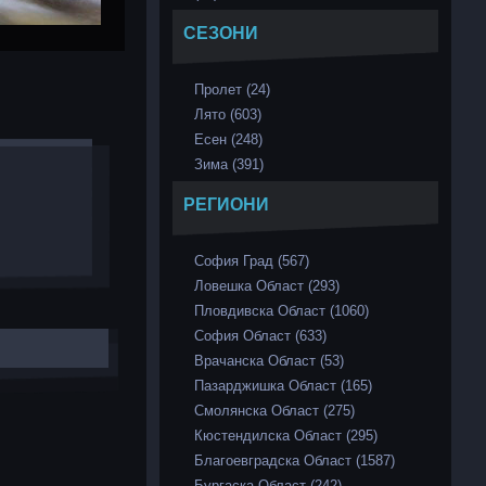
СЕЗОНИ
Пролет (24)
Лято (603)
Есен (248)
Зима (391)
РЕГИОНИ
София Град (567)
Ловешка Област (293)
Пловдивска Област (1060)
София Област (633)
Врачанска Област (53)
Пазарджишка Област (165)
Смолянска Област (275)
Кюстендилска Област (295)
Благоевградска Област (1587)
Бургаска Област (242)