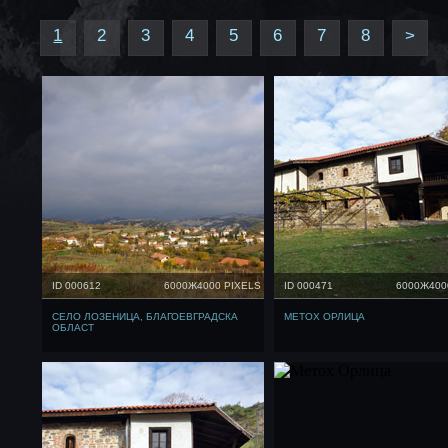
1
2
3
4
5
6
7
8
>
ID 000612
6000Ж4000 PIXELS
ID 000471
6000Ж400
СЕЛО ЛОЗЕНИЦА, БЛАГОЕВГРАДСКА
МЕТОХ ОРЛИЦА
ОБЛАСТ