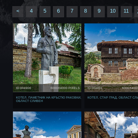
<
4
5
6
7
8
9
10
11
ID 004906
6000X4000 PIXELS
ID 004891
6000X400
КОТЕЛ, ПАМЕТНИК НА КРЪСТЮ РАКОВКИ,
КОТЕЛ, СТАР ГРАД, ОБЛАСТ СЛ
ОБЛАСТ СЛИВЕН