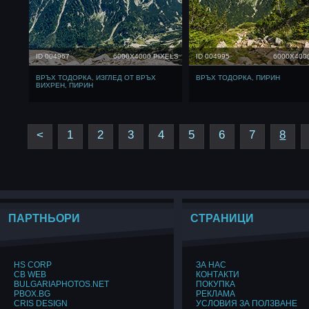
ID 004967
6000X4000 PIXELS
ID 004995
6000X400
ВРЪХ ТОДОРКА, ИЗГЛЕД ОТ ВРЪХ
ВРЪХ ТОДОРКА, ПИРИН
ВИХРЕН, ПИРИН
<
1
2
3
4
5
6
7
8
ПАРТНЬОРИ
СТРАНИЦИ
HS CORP
ЗА НАС
CB WEB
КОНТАКТИ
BULGARIAPHOTOS.NET
ПОКУПКА
PBOX.BG
РЕКЛАМА
CRIS DESIGN
УСЛОВИЯ ЗА ПОЛЗВАНЕ