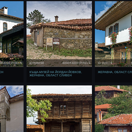
0X4000 PIXELS
ID 005038
6000X4000 PIXELS
ID 005079
ЕН
КЪЩА-МУЗЕЙ НА ЙОРДАН ЙОВКОВ,
ЖЕРАВНА, ОБЛАСТ С
ЖЕРАВНА, ОБЛАСТ СЛИВЕН