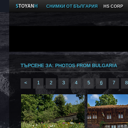
СНИМКИ ОТ БЪЛГАРИЯ
HS CORP
ТЪРСЕНЕ ЗА:
PHOTOS FROM BULGARIA
<
1
2
3
4
5
6
7
8