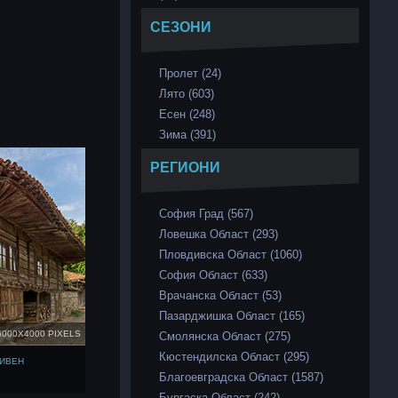
СЕЗОНИ
Пролет (24)
Лято (603)
Есен (248)
Зима (391)
РЕГИОНИ
София Град (567)
Ловешка Област (293)
Пловдивска Област (1060)
София Област (633)
Врачанска Област (53)
Пазарджишка Област (165)
6000X4000 PIXELS
Смолянска Област (275)
Кюстендилска Област (295)
ЛИВЕН
Благоевградска Област (1587)
Бургаска Област (242)