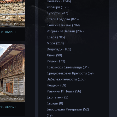
Пейзажи (1246)
Язовири (153)
Курорти (247)
Стари Градове (825)
6000X4000 PIXELS
Селски Пейзаж (789)
Изгреви И Залези (287)
НА, ОБЛАСТ
Езера (705)
Море (214)
Водопади (101)
Хижи (99)
Руини (173)
Тракийски Светилища (34)
Средновековни Крепости (69)
Забележителности (166)
Пещери (59)
Равнини И Плата (56)
Екопътеки (2)
6000X4000 PIXELS
Сгради (8)
НА, ОБЛАСТ
Биосферни Резервати (52)
(49)