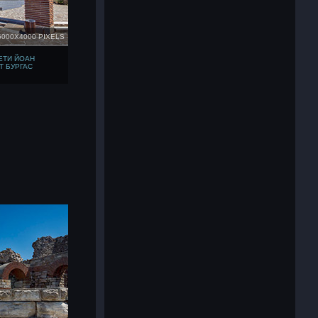
6000X4000 PIXELS
ЕТИ ЙОАН
Т БУРГАС