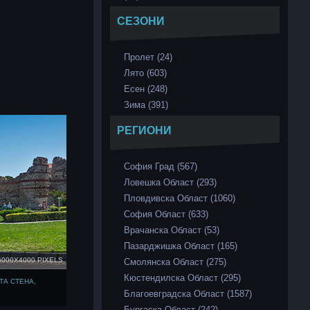
СЕЗОНИ
Пролет (24)
Лято (603)
Есен (248)
Зима (391)
РЕГИОНИ
София Град (567)
Ловешка Област (293)
Пловдивска Област (1060)
София Област (633)
Врачанска Област (53)
Пазарджишка Област (165)
6000X4000 PIXELS
Смолянска Област (275)
Кюстендилска Област (295)
ТА СТЕНА,
Благоевградска Област (1587)
Бургаска Област (242)