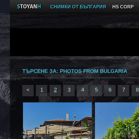
СНИМКИ ОТ БЪЛГАРИЯ
HS CORP
ТЪРСЕНЕ ЗА:
PHOTOS FROM BULGARIA
<
1
2
3
4
5
6
7
8