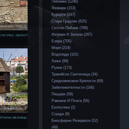
Пейзажи (1246)
Язовири (153)
Курорти (247)
Стари Градове (825)
6000X4000 PIXELS
Селски Пейзаж (789)
Изгреви И Залези (287)
ЕТИ СПАС, ОБЛАСТ
Езера (705)
Море (214)
Водопади (101)
Хижи (99)
Руини (173)
Тракийски Светилища (34)
Средновековни Крепости (69)
Забележителности (166)
Пещери (59)
Равнини И Плата (56)
Екопътеки (2)
6000X4000 PIXELS
Сгради (8)
ЯТЪРНА МЕЛНИЦА,
Биосферни Резервати (52)
(49)