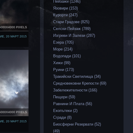
Пейзажи (1246)
Язовири (153)
Курорти (247)
Стари Градове (825)
6000X4000 PIXELS
Селски Пейзаж (789)
Изгреви И Залези (287)
Е, 20 МАРТ 2015
Езера (705)
Море (214)
Водопади (101)
Хижи (99)
Руини (173)
Тракийски Светилища (34)
Средновековни Крепости (69)
Забележителности (166)
Пещери (59)
Равнини И Плата (56)
Екопътеки (2)
6000X4000 PIXELS
Сгради (8)
Е, 20 МАРТ 2015
Биосферни Резервати (52)
(49)