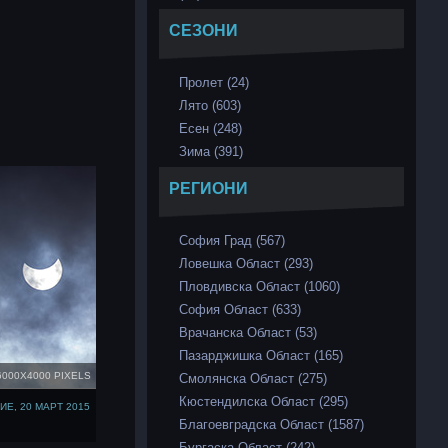
СЕЗОНИ
Пролет (24)
Лято (603)
Есен (248)
Зима (391)
РЕГИОНИ
София Град (567)
Ловешка Област (293)
Пловдивска Област (1060)
София Област (633)
Врачанска Област (53)
Пазарджишка Област (165)
6000X4000 PIXELS
Смолянска Област (275)
Кюстендилска Област (295)
Е, 20 МАРТ 2015
Благоевградска Област (1587)
Бургаска Област (242)